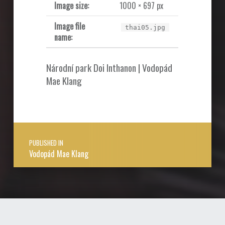
Image size:
1000 × 697 px
Image file
thai05.jpg
name:
Národní park Doi Inthanon | Vodopád
Mae Klang
Post navigation
PUBLISHED IN
Vodopád Mae Klang