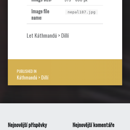
Image file
nepal187.jpg
name:
Let Káthmandú > Dillí
Post navigation
PUBLISHED IN
Káthmandú > Dillí
Nejnovější příspěvky
Nejnovější komentáře