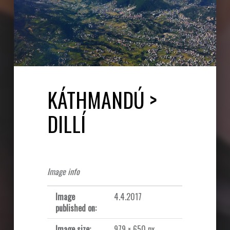
KÁTHMANDÚ >
DILLÍ
Image info
Image
4.4.2017
published on:
Image size:
979 × 650 px