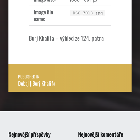
Image file
DSC_7013.jpg
name:
Burj Khalifa – výhled ze 124. patra
Post navigation
PUBLISHED IN
Dubaj | Burj Khalifa
Nejnovější příspěvky
Nejnovější komentáře