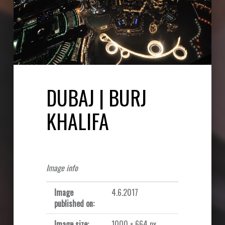
DUBAJ | BURJ
KHALIFA
Image info
Image
4.6.2017
published on:
Image size:
1000 × 664 px