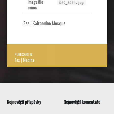
Image file
DSC_6984.jpg
name:
Fes | Kairaouine Mosque
Post navigation
PUBLISHED IN
Fes | Medina
Nejnovější příspěvky
Nejnovější komentáře