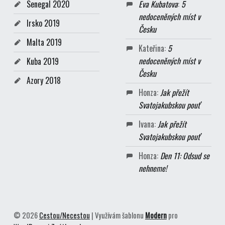
Senegal 2020
Eva Kubatova
:
5
nedoceněných míst v
Irsko 2019
Česku
Malta 2019
Kateřina
:
5
nedoceněných míst v
Kuba 2019
Česku
Azory 2018
Honza
:
Jak přežít
Svatojakubskou pouť
Ivana
:
Jak přežít
Svatojakubskou pouť
Honza
:
Den 11: Odsud se
nehneme!
© 2026
Cestou/Necestou
|
Využívám šablonu
Modern
pro