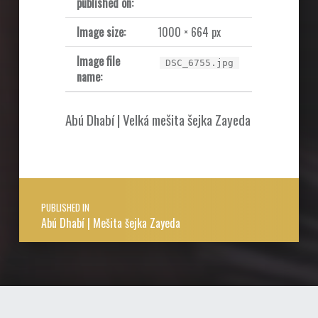
published on:
Image size:
1000 × 664 px
Image file
DSC_6755.jpg
name:
Abú Dhabí | Velká mešita šejka Zayeda
Post navigation
PUBLISHED IN
Abú Dhabí | Mešita šejka Zayeda