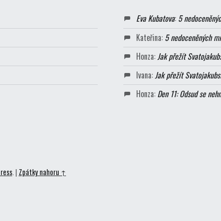
Eva Kubatova
:
5 nedoceněnýc
Kateřina
:
5 nedoceněných mí
Honza
:
Jak přežít Svatojakub
Ivana
:
Jak přežít Svatojakub
Honza
:
Den 11: Odsud se neh
ress
.
|
Zpátky nahoru ↑