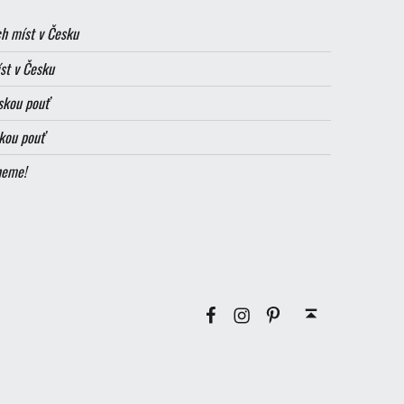
h míst v Česku
st v Česku
skou pouť
skou pouť
neme!
Facebook
Instagram
Pinterest
Zpátky nahoru ↑