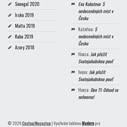
Senegal 2020
Eva Kubatova
:
5
nedoceněných míst v
Irsko 2019
Česku
Malta 2019
Kateřina
:
5
nedoceněných míst v
Kuba 2019
Česku
Azory 2018
Honza
:
Jak přežít
Svatojakubskou pouť
Ivana
:
Jak přežít
Svatojakubskou pouť
Honza
:
Den 11: Odsud se
nehneme!
© 2026
Cestou/Necestou
|
Využívám šablonu
Modern
pro