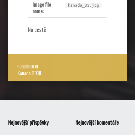
Image file
kanada_33.jpg
name:
Na cestě
Post navigation
PUBLISHED IN
Kanada 2018
Nejnovější příspěvky
Nejnovější komentáře