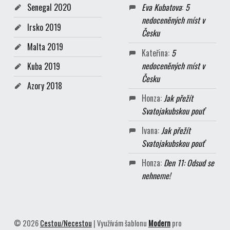
Senegal 2020
Eva Kubatova
:
5
nedoceněných míst v
Irsko 2019
Česku
Malta 2019
Kateřina
:
5
nedoceněných míst v
Kuba 2019
Česku
Azory 2018
Honza
:
Jak přežít
Svatojakubskou pouť
Ivana
:
Jak přežít
Svatojakubskou pouť
Honza
:
Den 11: Odsud se
nehneme!
© 2026
Cestou/Necestou
|
Využívám šablonu
Modern
pro