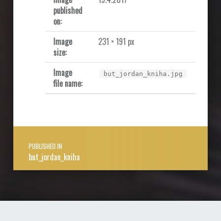
published
on:
Image
231 × 191 px
size:
Image
but_jordan_kniha.jpg
file name:
Post navigation
PUBLISHED IN
but_jordan_kniha