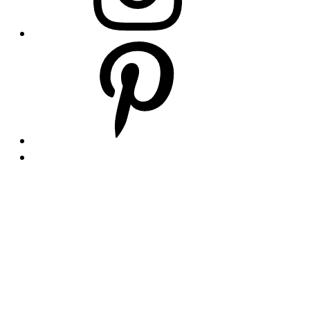
Pinterest
Zpátky
nahoru
↑