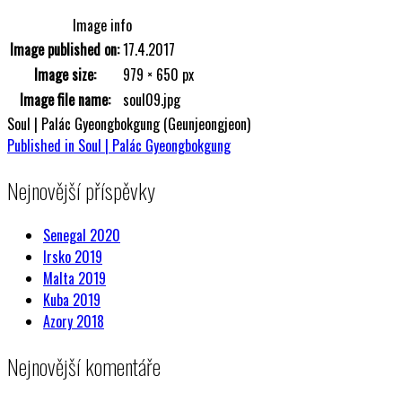
Image info
Image published on:
17.4.2017
Image size:
979 × 650 px
Image file name:
soul09.jpg
Soul | Palác Gyeongbokgung (Geunjeongjeon)
Post
Published in
Soul | Palác Gyeongbokgung
navigation
Nejnovější příspěvky
Senegal 2020
Irsko 2019
Malta 2019
Kuba 2019
Azory 2018
Nejnovější komentáře