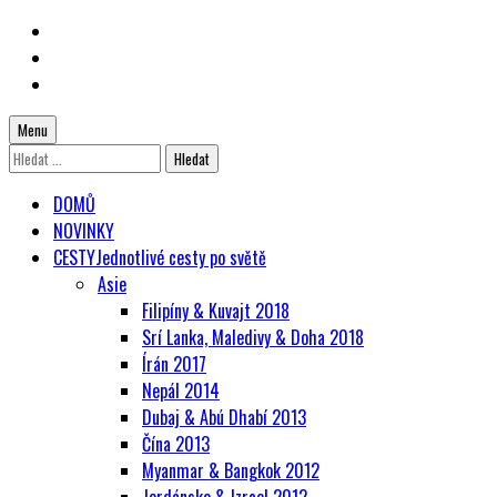
Skip
to
Skip
main
to
Skip
navigation
main
to
Menu
content
footer
Vyhledávání
DOMŮ
NOVINKY
CESTY
Jednotlivé cesty po světě
Asie
Filipíny & Kuvajt 2018
Srí Lanka, Maledivy & Doha 2018
Írán 2017
Nepál 2014
Dubaj & Abú Dhabí 2013
Čína 2013
Myanmar & Bangkok 2012