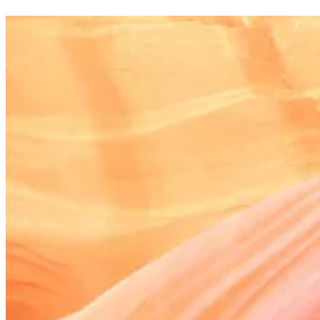
nahoru
↑